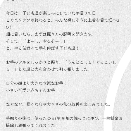
今日は、子ども達が楽しみにしていた芋掘りの日！
こぐまクラブが終わると、みんな嬉しそうに上着を着て畑へG
O！
畑に着いたら、まずは掘り方の説明を聞きます。
そして、「よーし、やるぞー！」
と、やる気満々で手を伸ばす子ども達！
お芋のツルをしっかりと握り、「うんとこしょ！どっこいし
ょ！」と友達と力を合わせて引っ張りました。
自分の顔より大きな立派なお芋！
小さい可愛い赤ちゃんお芋！
などなど、様々な形や大きさの秋の収穫を楽しみました。
芋掘りの後は、使ったつる(茎)を畑の端っこに運び、一生懸命お
掃除も頑張ってくれました！